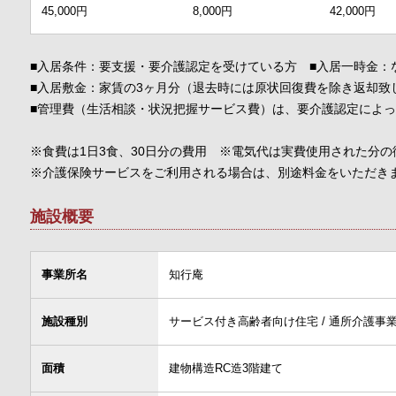
45,000円
8,000円
42,000円
■入居条件：要支援・要介護認定を受けている方 ■入居一時金：
■入居敷金：家賃の3ヶ月分（退去時には原状回復費を除き返却致
■管理費（生活相談・状況把握サービス費）は、要介護認定によ
※食費は1日3食、30日分の費用 ※電気代は実費使用された分
※介護保険サービスをご利用される場合は、別途料金をいただき
施設概要
事業所名
知行庵
施設種別
サービス付き高齢者向け住宅 / 通所介護事業
面積
建物構造RC造3階建て