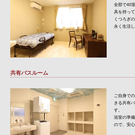
全部で40
具を持って
くつろぎの
永く生活し
共有バスルーム
ご自身での
きる共有バ
す。
浴室の準備
ので、安心