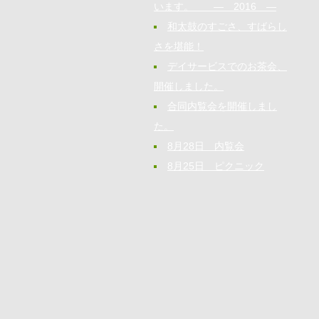
います。 ― 2016 ―
和太鼓のすごさ、すばらし
さを堪能！
デイサービスでのお茶会、
開催しました。
合同内覧会を開催しまし
た。
8月28日 内覧会
8月25日 ピクニック