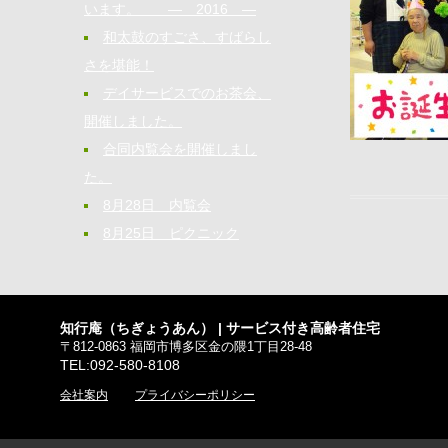
います。 ― 2016 ―
和太鼓のすごさ、すばらし
さを堪能！
デイサービスでのお茶会、
開催しました。
合同内覧会を開催しまし
た。
8月28日 内覧会
8月25日 ピクニック
知行庵（ちぎょうあん） | サービス付き高齢者住宅
〒812-0863 福岡市博多区金の隈1丁目28-48
TEL:092-580-8108
会社案内
プライバシーポリシー